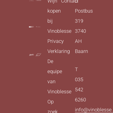
Wijn
Contact
D
kopen
Postbus
bij
319
Vinoblesse
3740
Privacy
AH
Verklaring
Baarn
De
T
equipe
035
van
542
Vinoblesse
6260
Op
info@vinoblesse.
zoek