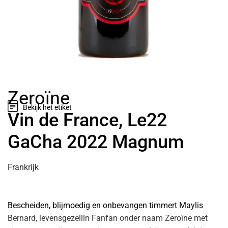
Zeroïne
Bekijk het etiket
Vin de France, Le22
GaCha 2022 Magnum
Frankrijk
Bescheiden, blijmoedig en onbevangen timmert Maylis
Bernard, levensgezellin Fanfan onder naam Zeroïne met