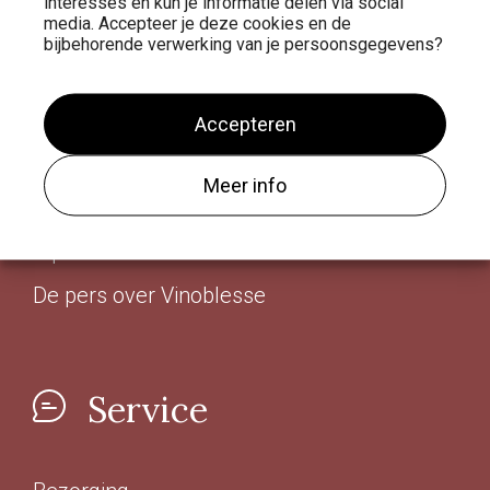
interesses en kun je informatie delen via social
media. Accepteer je deze cookies en de
Wijn kopen bij Vinoblesse
bijbehorende verwerking van je persoonsgegevens?
Privacy Verklaring
De equipe van Vinoblesse
Accepteren
Op zoek naar natuurlijke wijnen
Meer info
Klassiek Europa
Diploma´s en keurmerken
De pers over Vinoblesse
Service