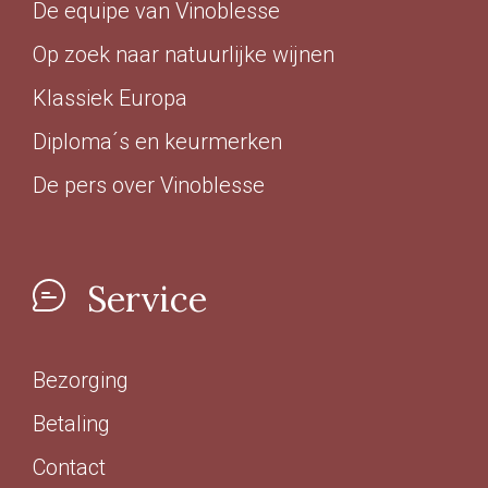
De equipe van Vinoblesse
€ 30,00 - € 39,99
(25)
Op zoek naar natuurlijke wijnen
Meer
Klassiek Europa
Voorraad
Diploma´s en keurmerken
De pers over Vinoblesse
Op voorraad
(180)
Binnenkort leverbaar
(14)
Allocatiewijn
(6)
Service
Uitverkocht
(4)
Bezorging
Soort Teelt
Betaling
Biologisch
(107)
Contact
Biologisch-Dynamisch
(85)