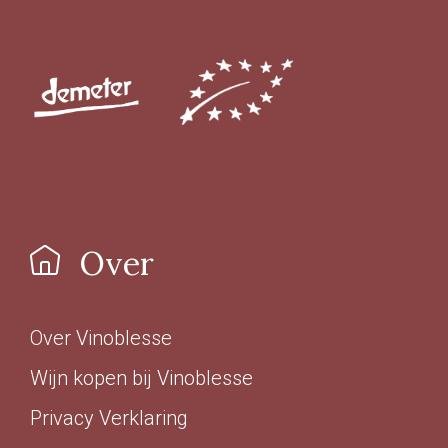
Producent
Altugnac
(6)
Anne & Jean-François Ganevat
(5)
Azienda Agraria Moretti Omero
(2)
Azienda Agricola Casavecchia alla Piazza
(2)
Meer
Over
Prijs
Over Vinoblesse
€ 0,00 - € 9,99
(4)
Wijn kopen bij Vinoblesse
€ 10,00 - € 19,99
(71)
Privacy Verklaring
€ 20,00 - € 29,99
(59)