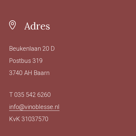
In omschakeling
(17)
Duurzaam
(12)
Adres
Geschikt voor veganisten
Beukenlaan 20 D
Ja
(188)
Postbus 319
Nee
(3)
3740 AH Baarn
Last Vinute
T 035 542 6260
Ja
(6)
info@vinoblesse.nl
KvK 31037570
Ook per fles